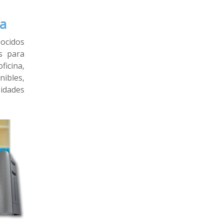
na
nocidos
s para
oficina,
nibles,
sidades