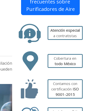
frecuentes sobre
Purificadores de Aire
Atención especial
a contratistas
Cobertura en
ilación
todo México
 pueden
Contamos con
certificación
ISO
9001-2015