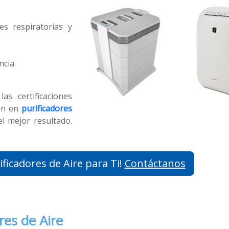
s respiratorias y
ncia.
s certificaciones
ón en
purificadores
l mejor resultado.
ia Gama de Purificadores de Aire para Ti!
Contáctanos
es de Aire