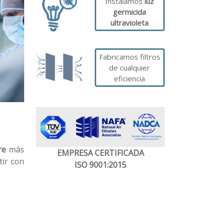
Instalamos
luz
germicida
ultravioleta
Fabricamos filtros
de cualquier
eficiencia
re
más
EMPRESA CERTIFICADA
tir con
ISO 9001:2015