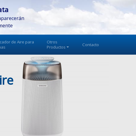
ata
parecerán
mente
icador de Aire para
Otros
Contacto
nas
Productos
ire