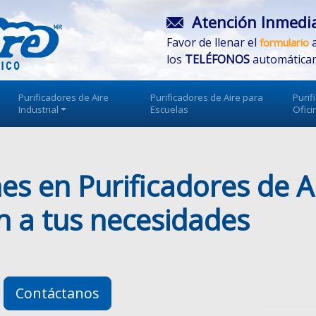
Atención Inmedi
Favor de llenar el
a
formulario
los
TELÉFONOS
automática
Purificadores de Aire
Purificadores de Aire para
Purif
Industrial
Escuelas
Ofici
es en Purificadores de A
n a tus necesidades
Contáctanos