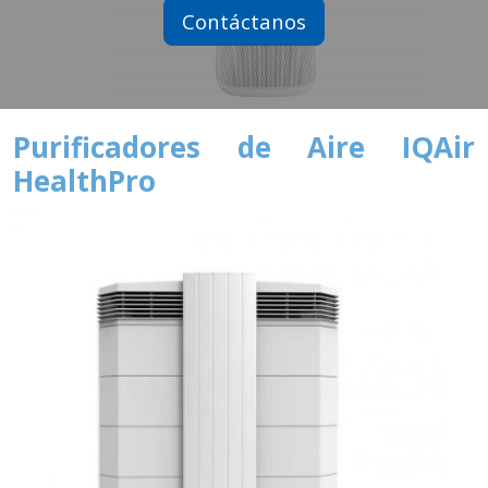
Contáctanos
Purificadores de Aire IQAir
HealthPro