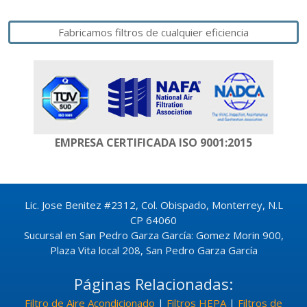
Fabricamos filtros de cualquier eficiencia
EMPRESA CERTIFICADA
ISO 9001:2015
Lic. Jose Benitez #2312, Col. Obispado, Monterrey, N.L
CP 64060
Sucursal en San Pedro Garza García: Gomez Morin 900,
Plaza Vita local 208, San Pedro Garza García
Páginas Relacionadas:
Filtro de Aire Acondicionado
|
Filtros HEPA
|
Filtros de