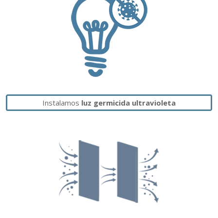
Instalamos
luz germicida ultravioleta