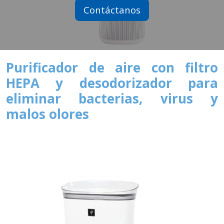
Contáctanos
Purificador de aire con filtro
HEPA y desodorizador para
eliminar bacterias, virus y
malos olores