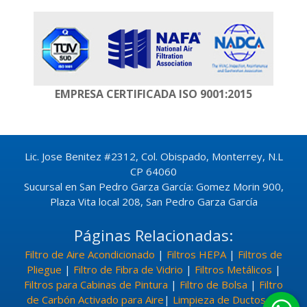
EMPRESA CERTIFICADA
ISO 9001:2015
Lic. Jose Benitez #2312, Col. Obispado, Monterrey, N.L
CP 64060
Sucursal en San Pedro Garza García: Gomez Morin 900,
Plaza Vita local 208, San Pedro Garza García
Páginas Relacionadas:
Filtro de Aire Acondicionado
|
Filtros HEPA
|
Filtros de
Pliegue
|
Filtro de Fibra de Vidrio
|
Filtros Metálicos
|
Filtros para Cabinas de Pintura
|
Filtro de Bolsa
|
Filtro
de Carbón Activado para Aire
|
Limpieza de Ductos de