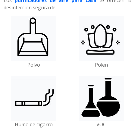
Los
purificadores de aire para casa
te ofrecen la
desinfección segura de:
Polvo
Polen
Humo de cigarro
VOC