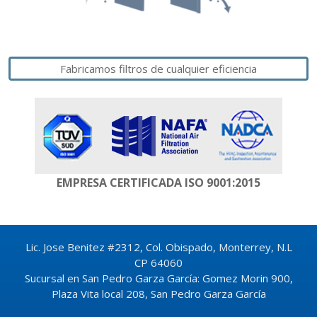
Fabricamos filtros de cualquier eficiencia
EMPRESA CERTIFICADA
ISO 9001:2015
Lic. Jose Benitez #2312, Col. Obispado, Monterrey, N.L
CP 64060
Sucursal en San Pedro Garza García: Gomez Morin 900,
Plaza Vita local 208, San Pedro Garza García